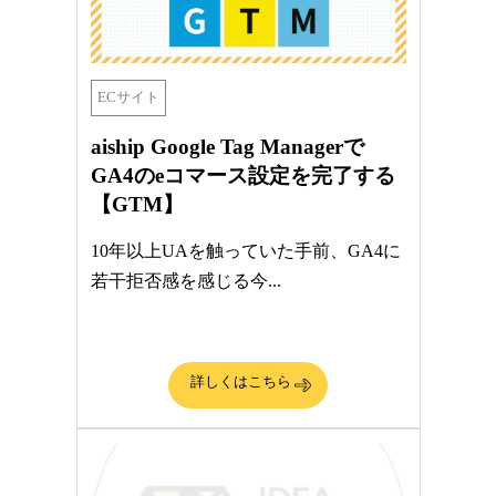
界…ノーコード
平素はアイヴィクス株式会社をご愛
移行で何が変わ
顧いただ...
「複数の部署でス
ECサイト
共有して...
aiship Google Tag Managerで
詳しくはこちら
GA4のeコマース設定を完了する
【GTM】
詳しくは
10年以上UAを触っていた手前、GA4に
若干拒否感を感じる今...
詳しくはこちら