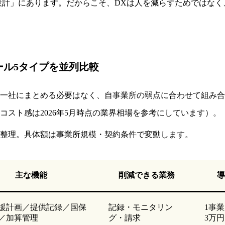
運用設計」にあります。だからこそ、DXは人を減らすためではな
ール5タイプを並列比較
。一社にまとめる必要はなく、自事業所の弱点に合わせて組み
スト感は2026年5月時点の業界相場を参考にしています）。
とに整理。具体額は事業所規模・契約条件で変動します。
主な機能
削減できる業務
導
援計画／提供記録／国保
記録・モニタリン
1事
／加算管理
グ・請求
3万