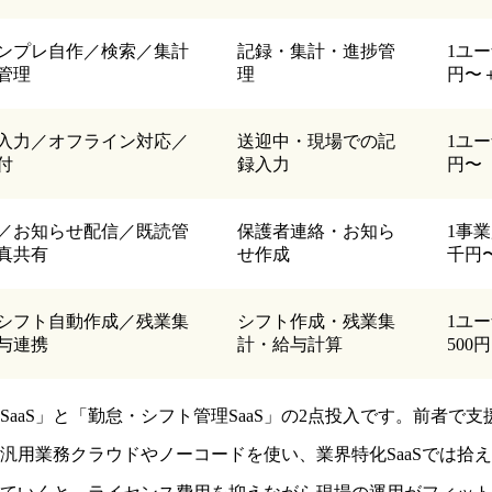
ンプレ自作／検索／集計
記録・集計・進捗管
1ユー
管理
理
円〜
入力／オフライン対応／
送迎中・現場での記
1ユ
付
録入力
円〜
／お知らせ配信／既読管
保護者連絡・お知ら
1事
真共有
せ作成
千円
シフト自動作成／残業集
シフト作成・残業集
1ユー
与連携
計・給与計算
500円
aaS」と「勤怠・シフト管理SaaS」の2点投入です。前者で
汎用業務クラウドやノーコードを使い、業界特化SaaSでは拾