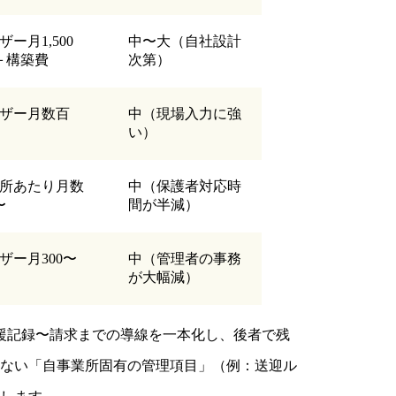
ザー月1,500
中〜大（自社設計
＋構築費
次第）
ーザー月数百
中（現場入力に強
い）
業所あたり月数
中（保護者対応時
〜
間が半減）
ザー月300〜
中（管理者の事務
が大幅減）
支援記録〜請求までの導線を一本化し、後者で残
えない「自事業所固有の管理項目」（例：送迎ル