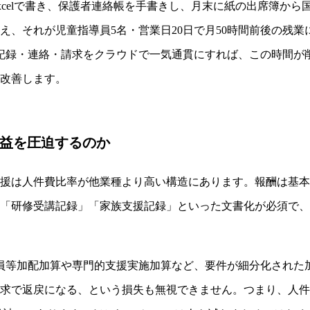
xcelで書き、保護者連絡帳を手書きし、月末に紙の出席簿か
消え、それが児童指導員5名・営業日20日で月50時間前後の残業に
。記録・連絡・請求をクラウドで一気通貫にすれば、この時間が
改善します。
益を圧迫するのか
援は人件費比率が他業種より高い構造にあります。報酬は基本
「研修受講記録」「家族支援記録」といった文書化が必須で、
員等加配加算や専門的支援実施加算など、要件が細分化された
求で返戻になる、という損失も無視できません。つまり、人件