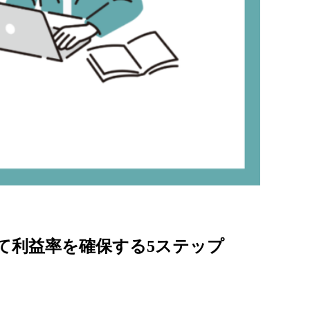
をしてくれるの？中
依頼する前に知って
こと
「DXを進めなければと
るけど、...
詳しくはこちら
て利益率を確保する5ステップ