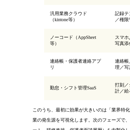
汎用業務クラウド
記録テ
（kintone等）
／権限
ノーコード（AppSheet
スマホ
等）
写真添
連絡帳・保護者連絡アプ
連絡帳
リ
理／写
打刻／
勤怠・シフト管理SaaS
計／給
このうち、最初に効果が大きいのは「業界特化S
業の発生源を可視化します。次のフェーズで、