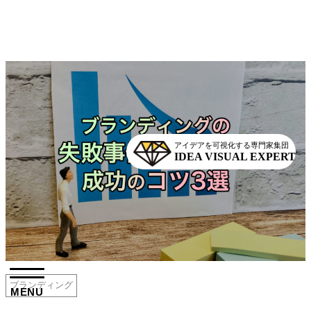
アイデアを可視化する専門家集団
IDEA VISUAL EXPERT
着情報
ブログ
ブランディング
MENU
季休暇のお知らせ
スプレッドシート管