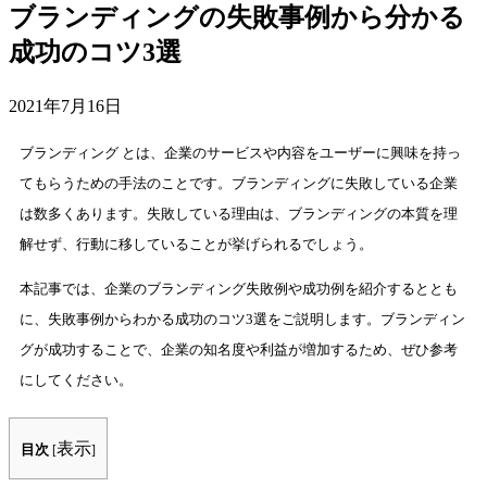
ブランディングの失敗事例から分かる
界…ノーコードデー
素はアイヴィクス株式会社をご愛
移行で何が変わる？
成功のコツ3選
ただ...
「複数の部署でスプレッ
2021年7月16日
共有して...
詳しくはこちら
ブランディング とは、企業のサービスや内容をユーザーに興味を持っ
てもらうための手法のことです。ブランディングに失敗している企業
詳しくはこちら
は数多くあります。失敗している理由は、ブランディングの本質を理
解せず、行動に移していることが挙げられるでしょう。
本記事では、企業のブランディング失敗例や成功例を紹介するととも
に、失敗事例からわかる成功のコツ3選をご説明します。ブランディン
グが成功することで、企業の知名度や利益が増加するため、ぜひ参考
にしてください。
表示
目次
[
]