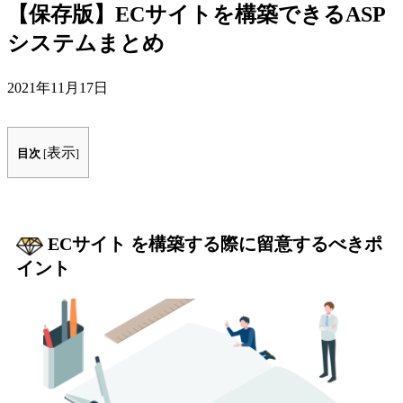
【保存版】ECサイトを構築できるASP
界…ノーコードデー
素はアイヴィクス株式会社をご愛
移行で何が変わる？
システムまとめ
ただ...
「複数の部署でスプレッ
2021年11月17日
共有して...
詳しくはこちら
表示
目次
[
]
詳しくはこちら
ECサイト を構築する際に留意するべきポ
イント